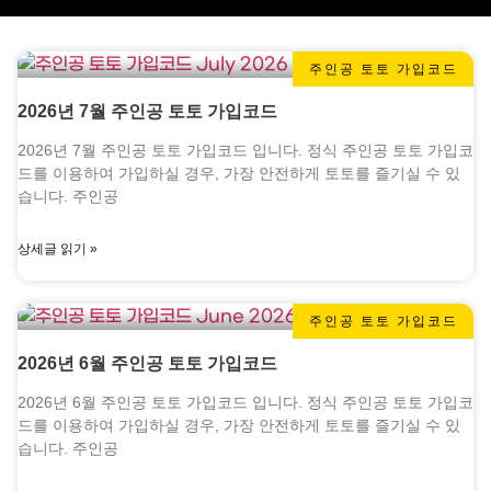
주인공 토토 가입코드
2026년 7월 주인공 토토 가입코드
2026년 7월 주인공 토토 가입코드 입니다. 정식 주인공 토토 가입코
드를 이용하여 가입하실 경우, 가장 안전하게 토토를 즐기실 수 있
습니다. 주인공
상세글 읽기 »
주인공 토토 가입코드
2026년 6월 주인공 토토 가입코드
2026년 6월 주인공 토토 가입코드 입니다. 정식 주인공 토토 가입코
드를 이용하여 가입하실 경우, 가장 안전하게 토토를 즐기실 수 있
습니다. 주인공