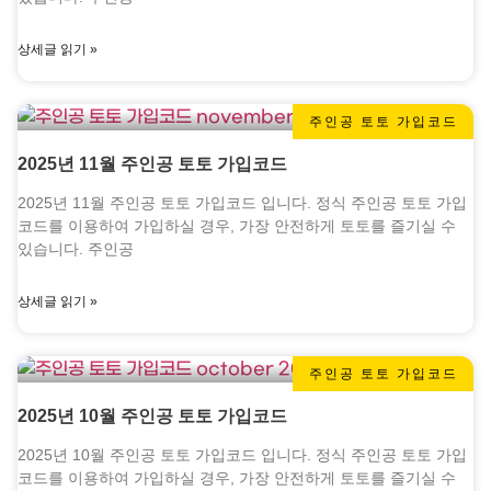
상세글 읽기 »
주인공 토토 가입코드
2025년 11월 주인공 토토 가입코드
2025년 11월 주인공 토토 가입코드 입니다. 정식 주인공 토토 가입
코드를 이용하여 가입하실 경우, 가장 안전하게 토토를 즐기실 수
있습니다. 주인공
상세글 읽기 »
주인공 토토 가입코드
2025년 10월 주인공 토토 가입코드
2025년 10월 주인공 토토 가입코드 입니다. 정식 주인공 토토 가입
코드를 이용하여 가입하실 경우, 가장 안전하게 토토를 즐기실 수