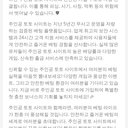
결됩니다. 이를 통해 피싱, 사기, 사칭, 먹튀 등의 위험에
서 벗어날 수 있습니다. 🛡️
주인공 토토 사이트는 지난 5년간 무사고 운영을 자랑
하는 검증된 베팅 플랫폼입니다. 업계 최고의 보안 시스
템과 24시간 고객 지원 서비스를 제공하여 사용자들에
게 안전하고 즐거운 베팅 경험을 선사합니다. 실제 많은
유저들이 주인공 토토 사이트의 높은 배당률과 다양한
게임, 신속한 출금 서비스에 만족하고 있습니다.
신뢰할 수 있는 주인공 토토 사이트에서 여러분의 베팅
실력을 마음껏 뽐내보세요! 다양한 게임과 풍성한 이벤
트, 그리고 안전한 베팅 환경이 여러분을 기다리고 있습
니다. 지금 바로 주인공 토토 사이트에 가입하여 특별한
첫 충전 보너스의 기회를 놓치지 마세요! 🎉
주인공 토토 사이트와 함께라면, 여러분의 베팅 라이프
가 한층 더 풍성해질 것입니다. 안전하고 즐거운 베팅의
세계로 여러분을 초대합니다. 주인공 토토 사이트에서