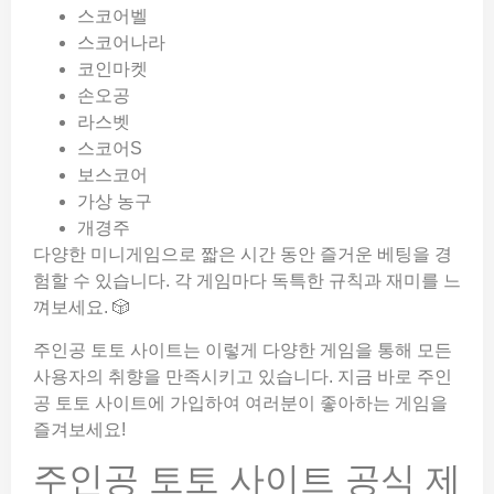
스코어벨
스코어나라
코인마켓
손오공
라스벳
스코어S
보스코어
가상 농구
개경주
다양한 미니게임으로 짧은 시간 동안 즐거운 베팅을 경
험할 수 있습니다. 각 게임마다 독특한 규칙과 재미를 느
껴보세요. 🎲
주인공 토토 사이트는 이렇게 다양한 게임을 통해 모든
사용자의 취향을 만족시키고 있습니다. 지금 바로 주인
공 토토 사이트에 가입하여 여러분이 좋아하는 게임을
즐겨보세요!
주인공 토토 사이트 공식 제