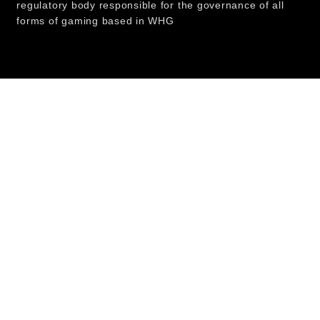
regulatory body responsible for the governance of all
forms of gaming based in WHG