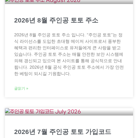
2026년 8월 주인공 토토 주소
2026년 8월 주인공 토토 주소 입니다. “주인공 토토”는 정
식 라이선스를 도입한 초대형 메이저 사이트로서 풍부한
혜택과 편리한 인터페이스로 유저들에게 큰 사랑을 받고
있습니다. 주인공 토토 주소는 매월 안전한 보안 시스템에
의해 갱신되고 있으며 본 사이트를 통해 공식적으로 안내
됩니다. 2026년 8월 공식 주인공 토토 주소에서 가장 안전
한 베팅이 되시길 기원합니다.
글읽기 »
2026년 7월 주인공 토토 가입코드