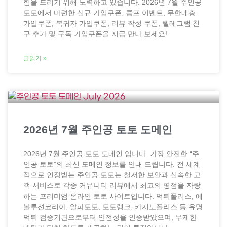
험을 드리기 위해 노력하고 있습니다. 2026년 7월 주인공
토토에서 마련한 신규 가입쿠폰, 콤프 이벤트, 무한매충
가입쿠폰, 복귀자 가입쿠폰, 리뷰 작성 쿠폰, 텔레그램 친
구 추가 및 구독 가입쿠폰을 지금 만나 보세요!
글읽기 »
2026년 7월 주인공 토토 도메인
2026년 7월 주인공 토토 도메인 입니다. 가장 안전한 “주
인공 토토”의 최신 도메인 정보를 안내 드립니다. 전 세계
적으로 인정받는 주인공 토토는 철저한 보안과 신속한 고
객 서비스로 각종 커뮤니티 리뷰에서 최고의 평점을 자랑
하는 프리미엄 온라인 토토 사이트입니다. 먹튀폴리스, 에
볼루션코리아, 알파토토, 토토랭크, 카지노폴리스 등 유명
먹튀 검증기관으로부터 안전성을 인증받았으며, 무제한