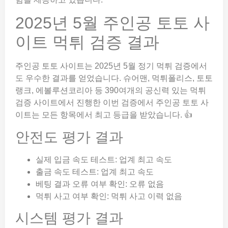
2025년 5월 주인공 토토 사
이트 먹튀 검증 결과
주인공 토토 사이트는 2025년 5월 정기 먹튀 검증에서
도 우수한 결과를 얻었습니다. 슈어맨, 먹튀폴리스, 토토
랭크, 에볼루션코리아 등 390여개의 공신력 있는 먹튀
검증 사이트에서 진행한 이번 검증에서 주인공 토토 사
이트는 모든 항목에서 최고 등급을 받았습니다. 👍
안전도 평가 결과
실제 입금 속도 테스트: 업계 최고 속도
출금 속도 테스트: 업계 최고 속도
베팅 결과 오류 여부 확인: 오류 없음
먹튀 사고 여부 확인: 먹튀 사고 이력 없음
시스템 평가 결과