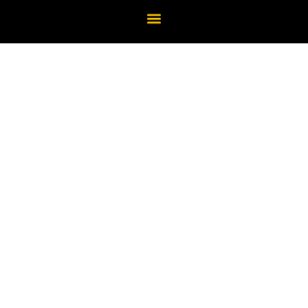
2025년 7
월 주인공