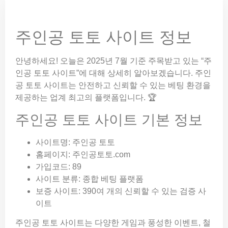
주인공 토토 사이트 정보
안녕하세요! 오늘은 2025년 7월 기준 주목받고 있는 “주
인공 토토 사이트”에 대해 상세히 알아보겠습니다. 주인
공 토토 사이트는 안전하고 신뢰할 수 있는 베팅 환경을
제공하는 업계 최고의 플랫폼입니다. 🏆
주인공 토토 사이트 기본 정보
사이트명: 주인공 토토
홈페이지: 주인공토토.com
가입코드: 89
사이트 분류: 종합 베팅 플랫폼
보증 사이트: 390여 개의 신뢰할 수 있는 검증 사
이트
주인공 토토 사이트는 다양한 게임과 풍성한 이벤트, 철