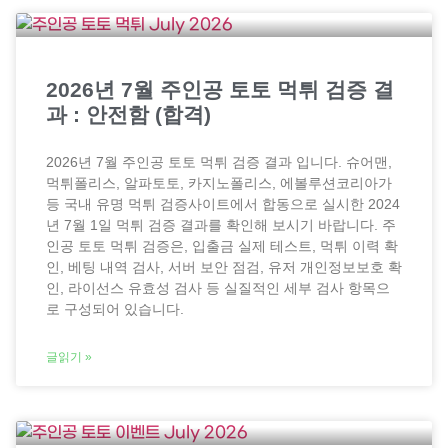
2026년 7월 주인공 토토 먹튀 검증 결
과 : 안전함 (합격)
2026년 7월 주인공 토토 먹튀 검증 결과 입니다. 슈어맨,
먹튀폴리스, 알파토토, 카지노폴리스, 에볼루션코리아가
등 국내 유명 먹튀 검증사이트에서 합동으로 실시한 2024
년 7월 1일 먹튀 검증 결과를 확인해 보시기 바랍니다. 주
인공 토토 먹튀 검증은, 입출금 실제 테스트, 먹튀 이력 확
인, 베팅 내역 검사, 서버 보안 점검, 유저 개인정보보호 확
인, 라이선스 유효성 검사 등 실질적인 세부 검사 항목으
로 구성되어 있습니다.
글읽기 »