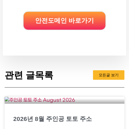
안전도메인 바로가기
관련 글목록
모든글 보기
2026년 8월 주인공 토토 주소