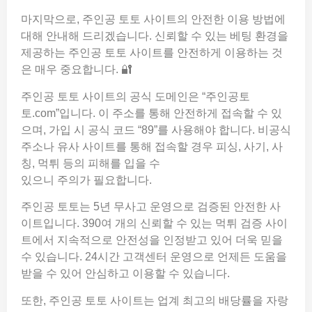
마지막으로, 주인공 토토 사이트의 안전한 이용 방법에
대해 안내해 드리겠습니다. 신뢰할 수 있는 베팅 환경을
제공하는 주인공 토토 사이트를 안전하게 이용하는 것
은 매우 중요합니다. 🔐
주인공 토토 사이트의 공식 도메인은 “주인공토
토.com”입니다. 이 주소를 통해 안전하게 접속할 수 있
으며, 가입 시 공식 코드 “89”를 사용해야 합니다. 비공식
주소나 유사 사이트를 통해 접속할 경우 피싱, 사기, 사
칭, 먹튀 등의 피해를 입을 수
있으니 주의가 필요합니다.
주인공 토토는 5년 무사고 운영으로 검증된 안전한 사
이트입니다. 390여 개의 신뢰할 수 있는 먹튀 검증 사이
트에서 지속적으로 안전성을 인정받고 있어 더욱 믿을
수 있습니다. 24시간 고객센터 운영으로 언제든 도움을
받을 수 있어 안심하고 이용할 수 있습니다.
또한, 주인공 토토 사이트는 업계 최고의 배당률을 자랑