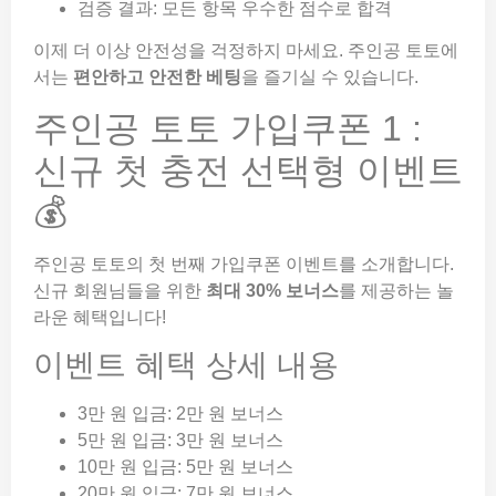
검증 결과: 모든 항목 우수한 점수로 합격
이제 더 이상 안전성을 걱정하지 마세요. 주인공 토토에
서는
편안하고 안전한 베팅
을 즐기실 수 있습니다.
주인공 토토 가입쿠폰 1 :
신규 첫 충전 선택형 이벤트
💰
주인공 토토의 첫 번째 가입쿠폰 이벤트를 소개합니다.
신규 회원님들을 위한
최대 30% 보너스
를 제공하는 놀
라운 혜택입니다!
이벤트 혜택 상세 내용
3만 원 입금: 2만 원 보너스
5만 원 입금: 3만 원 보너스
10만 원 입금: 5만 원 보너스
20만 원 입금: 7만 원 보너스