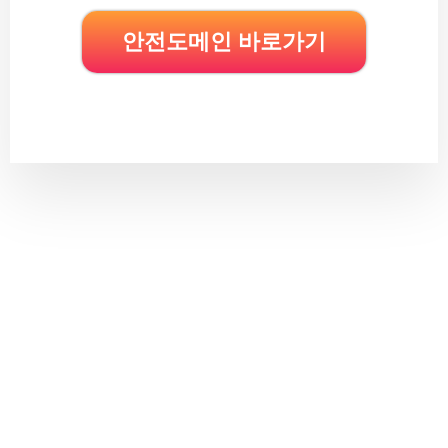
안전도메인 바로가기