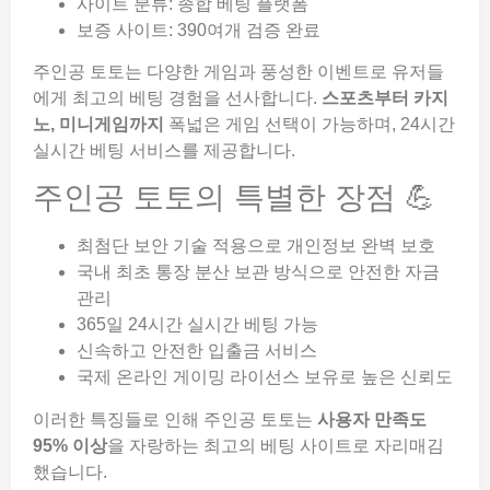
사이트 분류: 종합 베팅 플랫폼
보증 사이트: 390여개 검증 완료
주인공 토토는 다양한 게임과 풍성한 이벤트로 유저들
에게 최고의 베팅 경험을 선사합니다.
스포츠부터 카지
노, 미니게임까지
폭넓은 게임 선택이 가능하며, 24시간
실시간 베팅 서비스를 제공합니다.
주인공 토토의 특별한 장점 💪
최첨단 보안 기술 적용으로 개인정보 완벽 보호
국내 최초 통장 분산 보관 방식으로 안전한 자금
관리
365일 24시간 실시간 베팅 가능
신속하고 안전한 입출금 서비스
국제 온라인 게이밍 라이선스 보유로 높은 신뢰도
이러한 특징들로 인해 주인공 토토는
사용자 만족도
95% 이상
을 자랑하는 최고의 베팅 사이트로 자리매김
했습니다.