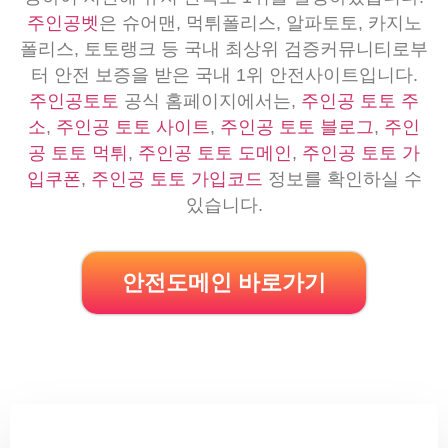
주인공벳
은 슈어맨, 먹튀폴리스, 알파토토, 카지노
폴리스, 토토랭크 등 국내 최상위 검증커뮤니티로부
터 안전 보증을 받은 국내 1위 안전사이트입니다.
주인공토토
공식 홈페이지에서는,
주인공 토토 주
소
,
주인공 토토 사이트
,
주인공 토토 블로그
,
주인
공 토토 먹튀
,
주인공 토토 도메인
,
주인공 토토 가
입쿠폰
,
주인공 토토 가입코드
정보를 확인하실 수
있습니다.
안전도메인 바로가기