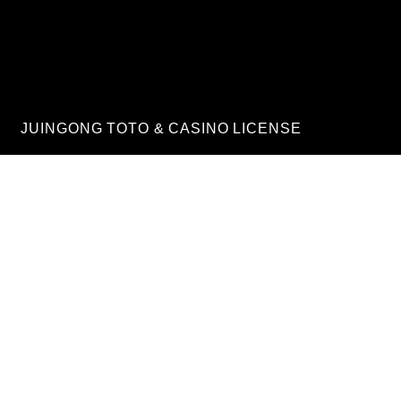
JUINGONG TOTO & CASINO LICENSE
주인공 Gaming Operations Ltd is licensed and regulated
by the Gibraltar Gaming Authority (UK), a public
regulatory body responsible for the governance of all
forms of gaming based in WHG