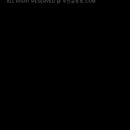
ALL RIGHT RESERVED @ 주인공토토.COM