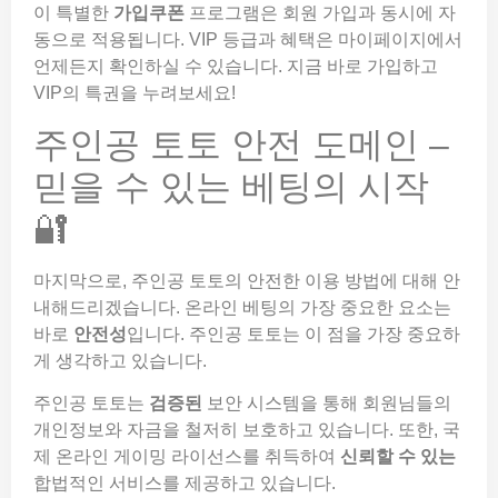
이 특별한
가입쿠폰
프로그램은 회원 가입과 동시에 자
동으로 적용됩니다. VIP 등급과 혜택은 마이페이지에서
언제든지 확인하실 수 있습니다. 지금 바로 가입하고
VIP의 특권을 누려보세요!
주인공 토토 안전 도메인 –
믿을 수 있는 베팅의 시작
🔐
마지막으로, 주인공 토토의 안전한 이용 방법에 대해 안
내해드리겠습니다. 온라인 베팅의 가장 중요한 요소는
바로
안전성
입니다. 주인공 토토는 이 점을 가장 중요하
게 생각하고 있습니다.
주인공 토토는
검증된
보안 시스템을 통해 회원님들의
개인정보와 자금을 철저히 보호하고 있습니다. 또한, 국
제 온라인 게이밍 라이선스를 취득하여
신뢰할 수 있는
합법적인 서비스를 제공하고 있습니다.