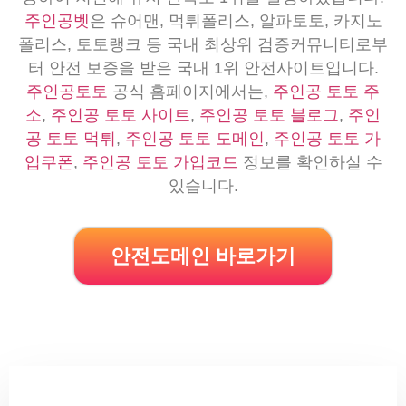
주인공벳
은 슈어맨, 먹튀폴리스, 알파토토, 카지노
폴리스, 토토랭크 등 국내 최상위 검증커뮤니티로부
터 안전 보증을 받은 국내 1위 안전사이트입니다.
주인공토토
공식 홈페이지에서는,
주인공 토토 주
소
,
주인공 토토 사이트
,
주인공 토토 블로그
,
주인
공 토토 먹튀
,
주인공 토토 도메인
,
주인공 토토 가
입쿠폰
,
주인공 토토 가입코드
정보를 확인하실 수
있습니다.
안전도메인 바로가기