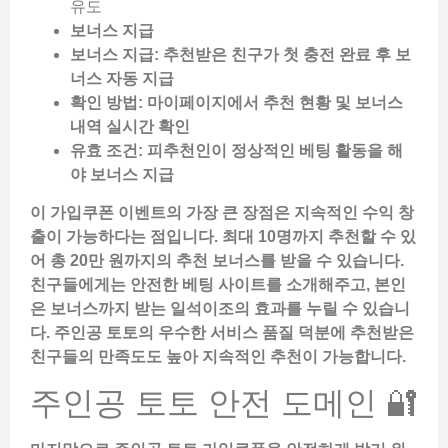
유도
보너스 지급
보너스 지급:
추천받은 친구가 첫 충전 완료 후 보
너스 자동 지급
확인 방법:
마이페이지에서 추천 현황 및 보너스
내역 실시간 확인
유효 조건:
피추천인이 정상적인 베팅 활동을 해
야 보너스 지급
이
가입쿠폰
이벤트의 가장 큰 장점은 지속적인 수익 창
출이 가능하다는 점입니다. 최대 10명까지 추천할 수 있
어 총 20만 원까지의 추천 보너스를 받을 수 있습니다.
친구들에게는 안전한 베팅 사이트를 소개해주고, 본인
은 보너스까지 받는 일석이조의 효과를 누릴 수 있습니
다. 주인공 토토의 우수한 서비스 품질 덕분에 추천받은
친구들의 만족도도 높아 지속적인 추천이 가능합니다.
주인공 토토 안전 도메인 🔐