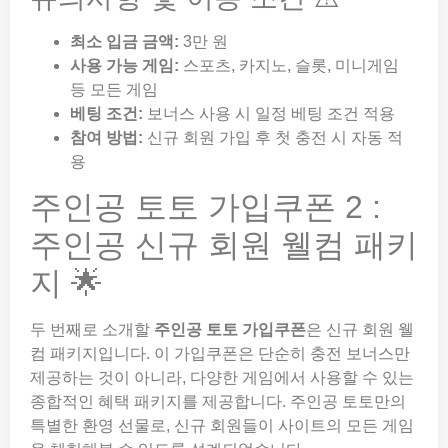
최소 입금 금액:
3만 원
사용 가능 게임:
스포츠, 카지노, 슬롯, 미니게임
등 모든 게임
베팅 조건:
보너스 사용 시 일정 베팅 조건 적용
참여 방법:
신규 회원 가입 후 첫 충전 시 자동 적
용
주인공 토토 가입쿠폰 2 :
주인공 신규 회원 웰컴 패키
지 🌟
두 번째로 소개할
주인공 토토 가입쿠폰
은 신규 회원 웰
컴 패키지입니다. 이 가입쿠폰은 단순히 충전 보너스만
제공하는 것이 아니라, 다양한 게임에서 사용할 수 있는
종합적인 혜택 패키지를 제공합니다. 주인공 토토만의
특별한 환영 선물로, 신규 회원들이 사이트의 모든 게임