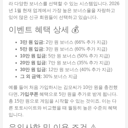
라 다양한 보너스를 선택할 수 있는 시스템입니다. 2026
년 1월 현재 업계에서 가장 높은 보너스율을 자랑하고
있어 많은 신규 회원들이 선택하고 있습니다.
이벤트 혜택 상세 💰
3만 원 입금:
2만 원 보너스 (66% 추가 지급)
5만 원 입금:
3만 원 보너스 (60% 추가 지급)
10만 원 입금:
5만 원 보너스 (50% 추가 지급)
20만 원 입금:
7만 원 보너스 (35% 추가 지급)
30만 원 입금:
12만 원 보너스 (40% 추가 지급)
그 외 금액:
30% 보너스 지급
예를 들어 처음 가입하시는 김모씨가 10만 원을 충전했
다면,
가입쿠폰
혜택으로 5만 원을 추가로 받게 됩니다.
총 15만 원으로 게임을 시작할 수 있는 것이죠. 이는 다
른 토토사이트와 비교했을 때 월등히 높은 수준의 혜택
입니다.
유의사항 및 이용 조건 ⚠️