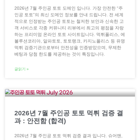
2026년 7월 주인공 토토 도메인 입니다. 가장 안전한 “주
인공 토토”의 최신 도메인 정보를 안내 드립니다. 전 세계
적으로 인정받는 주인공 토토는 철저한 보안과 신속한 고
객 서비스로 각종 커뮤니티 리뷰에서 최고의 평점을 자랑
하는 프리미엄 온라인 토토 사이트입니다. 먹튀폴리스, 에
볼루션코리아, 알파토토, 토토랭크, 카지노폴리스 등 유명
먹튀 검증기관으로부터 안전성을 인증받았으며, 무제한
베팅과 당첨 한도를 제공하는 것이 특징입니다.
글읽기 »
2026년 7월 주인공 토토 먹튀 검증 결
과 : 안전함 (합격)
2026년 7월 주인공 토토 먹튀 검증 결과 입니다. 슈어맨,