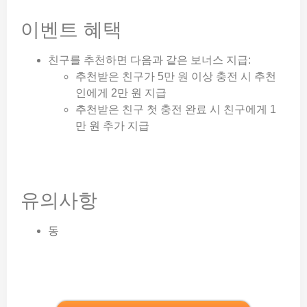
이벤트 혜택
친구를 추천하면 다음과 같은 보너스 지급:
추천받은 친구가 5만 원 이상 충전 시 추천
인에게 2만 원 지급
추천받은 친구 첫 충전 완료 시 친구에게 1
만 원 추가 지급
유의사항
동