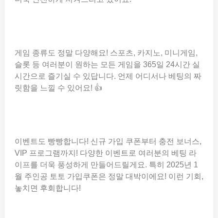
게임 종류도 정말 다양해요! 스포츠, 카지노, 미니게임,
슬롯 등 여러분이 원하는 모든 게임을 365일 24시간 실
시간으로 즐기실 수 있답니다. 언제 어디서나 베팅의 짜
릿함을 느낄 수 있어요! 👍
이벤트도 빵빵합니다! 신규 가입 쿠폰부터 충전 보너스,
VIP 프로그램까지! 다양한 이벤트로 여러분의 베팅 라
이프를 더욱 풍성하게 만들어드릴게요. 특히 2025년 1
월 주인공 토토 가입쿠폰은 정말 대박이에요! 이런 기회,
놓치면 후회합니다!