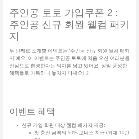
주인공 토토 가입쿠폰 2 :
주인공 신규 회원 웰컴 패키
지
두 번째로 소개할 이벤트는 ‘주인공 신규 회원 웰컴 패키
지’예요. 이 이벤트는 주인공 토토에 처음 오신 여러분을
진심으로 환영한다는 의미를 담고 있어요. 정말 풍성한
혜택들로 가득하니 놓치지 마세요! 🎊
이벤트 혜택
신규 가입 회원 대상 웰컴 패키지 제공:
첫 충전 금액의 50% 보너스 지급 (최대 10만