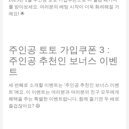
를 받아보세요. 여러분의 베팅 시작이 더욱 화려해질 거
예요! 🌟
주인공 토토 가입쿠폰 3 :
주인공 추천인 보너스 이벤
트
세 번째로 소개할 이벤트는 ‘주인공 추천인 보너스 이벤
트’예요. 이 이벤트는 여러분과 여러분의 친구 모두에게
혜택을 주는 특별한 이벤트랍니다. 함께 즐기면 두 배로
즐겁잖아요? 😄