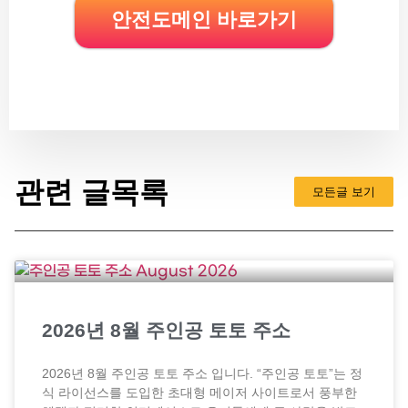
안전도메인 바로가기
관련 글목록
모든글 보기
2026년 8월 주인공 토토 주소
2026년 8월 주인공 토토 주소 입니다. “주인공 토토”는 정
식 라이선스를 도입한 초대형 메이저 사이트로서 풍부한