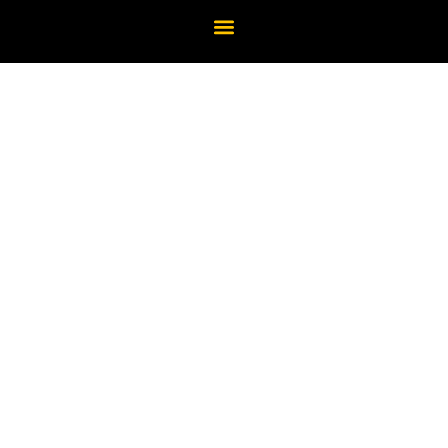
2025년 1
월 주인공