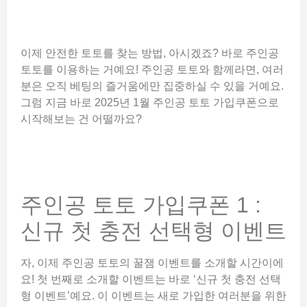
이제 안전한 토토를 찾는 방법, 아시겠죠? 바로 주인공
토토를 이용하는 거예요! 주인공 토토와 함께라면, 여러
분은 오직 베팅의 즐거움에만 집중하실 수 있을 거예요.
그럼 지금 바로 2025년 1월 주인공 토토 가입쿠폰으로
시작해보는 건 어떨까요?
주인공 토토 가입쿠폰 1 :
신규 첫 충전 선택형 이벤트
자, 이제 주인공 토토의 꿀잼 이벤트를 소개할 시간이에
요! 첫 번째로 소개할 이벤트는 바로 ‘신규 첫 충전 선택
형 이벤트’예요. 이 이벤트는 새로 가입한 여러분을 위한