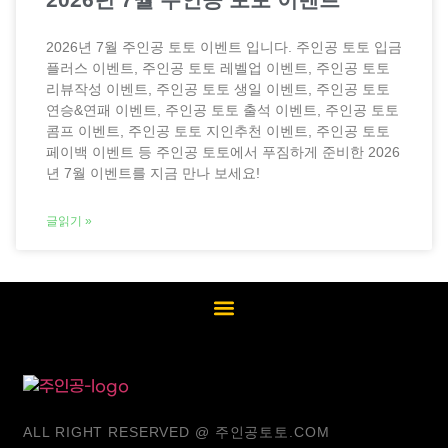
2026년 7월 주인공 토토 이벤트 입니다. 주인공 토토 입금
플러스 이벤트, 주인공 토토 레벨업 이벤트, 주인공 토토
리뷰작성 이벤트, 주인공 토토 생일 이벤트, 주인공 토토
연승&연패 이벤트, 주인공 토토 출석 이벤트, 주인공 토토
콤프 이벤트, 주인공 토토 지인추천 이벤트, 주인공 토토
페이백 이벤트 등 주인공 토토에서 푸짐하게 준비한 2026
년 7월 이벤트를 지금 만나 보세요!
글읽기 »
ALL RIGHT RESERVED @ 주인공토토.COM