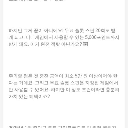
하지만 그게 끝이 아니에요! 무료 슬롯 스핀 20회도 받
게 되고, 미니게임에서 사용할 수 있는 5,000포인트까지
받게 돼요. 이거 완전 잭팟 아닌가요? 🎰
주의할 점은 첫 충전 금액이 최소 5만 원 이상이어야 한
다는 거예요. 그리고 무료 슬롯 스핀은 지정된 게임에서
만 사용할 수 있어요. 하지만 이 정도 조건이라면 충분히
가치 있는 혜택이죠?
2025년 1월 주인공 토토 가입쿠폰으로 이 웰컴 패키지