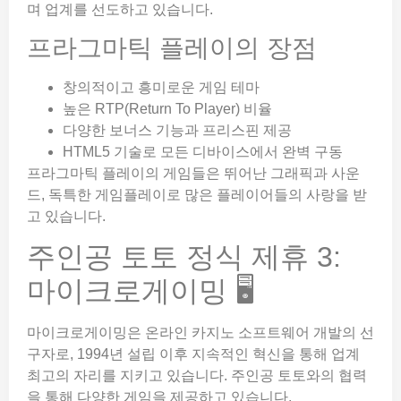
며 업계를 선도하고 있습니다.
프라그마틱 플레이의 장점
창의적이고 흥미로운 게임 테마
높은 RTP(Return To Player) 비율
다양한 보너스 기능과 프리스핀 제공
HTML5 기술로 모든 디바이스에서 완벽 구동
프라그마틱 플레이의 게임들은 뛰어난 그래픽과 사운
드, 독특한 게임플레이로 많은 플레이어들의 사랑을 받
고 있습니다.
주인공 토토 정식 제휴 3:
마이크로게이밍 🖥️
마이크로게이밍은 온라인 카지노 소프트웨어 개발의 선
구자로, 1994년 설립 이후 지속적인 혁신을 통해 업계
최고의 자리를 지키고 있습니다. 주인공 토토와의 협력
을 통해 다양한 게임을 제공하고 있습니다.