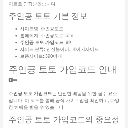
이트로 인정받았습니다.
주인공 토토 기본 정보
사이트명: 주인공토토
홈페이지: 주인공토토.com
주인공 토토 가입코드
: 89
사이트 분류: 안전놀이터, 메이저사이트
보증사이트: 390여개
주인공 토토 가입코드 안내
🔑
주인공 토토 가입코드
는 안전한 베팅을 위한 필수 요소
입니다. 이 코드를 통해 공식 사이트임을 확인하고, 다양
한 혜택을 받을 수 있습니다.
주인공 토토 가입코드의 중요성