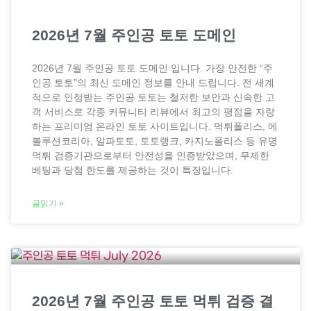
2026년 7월 주인공 토토 도메인
2026년 7월 주인공 토토 도메인 입니다. 가장 안전한 “주
인공 토토”의 최신 도메인 정보를 안내 드립니다. 전 세계
적으로 인정받는 주인공 토토는 철저한 보안과 신속한 고
객 서비스로 각종 커뮤니티 리뷰에서 최고의 평점을 자랑
하는 프리미엄 온라인 토토 사이트입니다. 먹튀폴리스, 에
볼루션코리아, 알파토토, 토토랭크, 카지노폴리스 등 유명
먹튀 검증기관으로부터 안전성을 인증받았으며, 무제한
베팅과 당첨 한도를 제공하는 것이 특징입니다.
글읽기 »
2026년 7월 주인공 토토 먹튀 검증 결