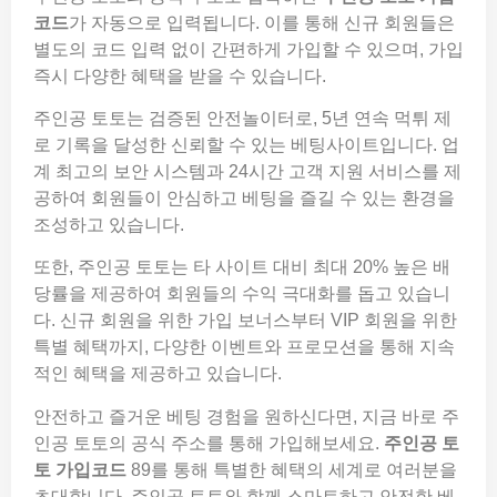
코드
가 자동으로 입력됩니다. 이를 통해 신규 회원들은
별도의 코드 입력 없이 간편하게 가입할 수 있으며, 가입
즉시 다양한 혜택을 받을 수 있습니다.
주인공 토토는 검증된 안전놀이터로, 5년 연속 먹튀 제
로 기록을 달성한 신뢰할 수 있는 베팅사이트입니다. 업
계 최고의 보안 시스템과 24시간 고객 지원 서비스를 제
공하여 회원들이 안심하고 베팅을 즐길 수 있는 환경을
조성하고 있습니다.
또한, 주인공 토토는 타 사이트 대비 최대 20% 높은 배
당률을 제공하여 회원들의 수익 극대화를 돕고 있습니
다. 신규 회원을 위한 가입 보너스부터 VIP 회원을 위한
특별 혜택까지, 다양한 이벤트와 프로모션을 통해 지속
적인 혜택을 제공하고 있습니다.
안전하고 즐거운 베팅 경험을 원하신다면, 지금 바로 주
인공 토토의 공식 주소를 통해 가입해보세요.
주인공 토
토 가입코드
89를 통해 특별한 혜택의 세계로 여러분을
초대합니다. 주인공 토토와 함께 스마트하고 안전한 베