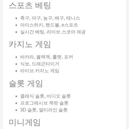
스포츠 베팅
축구, 야구, 농구, 배구, 테니스
아이스하키, 핸드볼, e스포츠
실시간 베팅, 라이브 스코어 제공
카지노 게임
바카라, 블랙잭, 룰렛, 포커
식보, 드래곤타이거
라이브 카지노 게임
슬롯 게임
클래식 슬롯, 비디오 슬롯
프로그레시브 잭팟 슬롯
3D 슬롯, 멀티라인 슬롯
미니게임