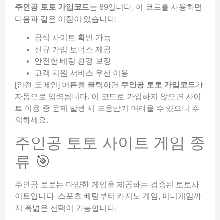
주인공 토토 가입코드
는 89입니다. 이 코드를 사용하면
다음과 같은 이점이 있습니다:
공식 사이트 확인 가능
신규 가입 보너스 제공
안전한 베팅 환경 보장
고객 지원 서비스 우선 이용
[안전 도메인] 버튼을 클릭하면
주인공 토토 가입코드
가
자동으로 입력됩니다. 이 코드로 가입하지 않으면 사이
트 이용 중 문제 발생 시 도움받기 어려울 수 있으니 주
의하세요.
주인공 토토 사이트 게임 종
류 🎯
주인공 토토는 다양한 게임을 제공하는 검증된 토토사
이트입니다. 스포츠 베팅부터 카지노 게임, 미니게임까
지 폭넓은 선택이 가능합니다.