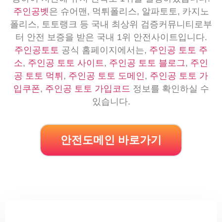
주인공벳
은 슈어맨, 먹튀폴리스, 알파토토, 카지노
폴리스, 토토랭크 등 국내 최상위 검증커뮤니티로부
터 안전 보증을 받은 국내 1위 안전사이트입니다.
주인공토토
공식 홈페이지에서는,
주인공 토토 주
소
,
주인공 토토 사이트
,
주인공 토토 블로그
,
주인
공 토토 먹튀
,
주인공 토토 도메인
,
주인공 토토 가
입쿠폰
,
주인공 토토 가입코드
정보를 확인하실 수
있습니다.
안전도메인 바로가기