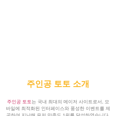
토토 가입
코드
주인공 토토 소개
주인공 토토
는 국내 최대의 메이저 사이트로서, 모
바일에 최적화된 인터페이스와 풍성한 이벤트를 제
공하여 지난해 유저 만족도 1위를 달성하였습니다.