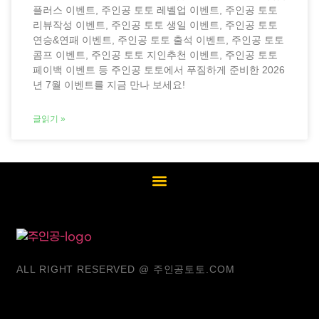
플러스 이벤트, 주인공 토토 레벨업 이벤트, 주인공 토토
리뷰작성 이벤트, 주인공 토토 생일 이벤트, 주인공 토토
연승&연패 이벤트, 주인공 토토 출석 이벤트, 주인공 토토
콤프 이벤트, 주인공 토토 지인추천 이벤트, 주인공 토토
페이백 이벤트 등 주인공 토토에서 푸짐하게 준비한 2026
년 7월 이벤트를 지금 만나 보세요!
글읽기 »
ALL RIGHT RESERVED @ 주인공토토.COM