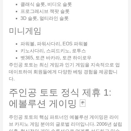
클래식 슬롯, 비디오 슬롯
프로그레시브 잭팟 슬롯
3D 슬롯, 멀티라인 슬롯
미니게임
파워볼, 파워사다리, EOS 파워볼
키노사다리, 스피드키노, 로투스
벳365, 토큰 바카라, 토큰 하이로우
주인공 토토는 최신 게임과 인기 게임을 지속적으로 업
데이트하여 회원들에게 다양한 베팅 경험을 제공합니
다.
주인공 토토 정식 제휴 1:
에볼루션 게이밍 🃏
주인공 토토의 핵심 파트너인 에볼루션 게이밍은 라이
브 카지노 게임 분야의 글로벌 리더입니다. 2006년 설립