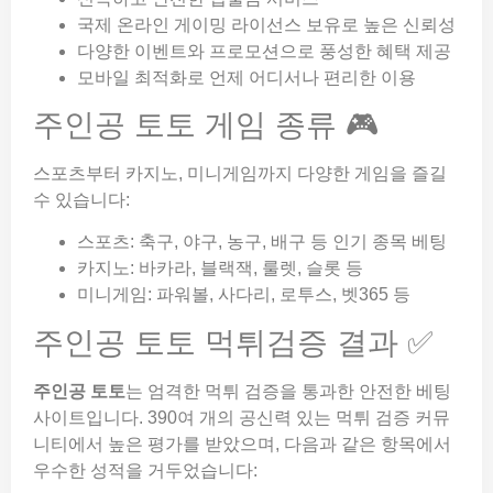
국제 온라인 게이밍 라이선스 보유로 높은 신뢰성
다양한 이벤트와 프로모션으로 풍성한 혜택 제공
모바일 최적화로 언제 어디서나 편리한 이용
주인공 토토 게임 종류 🎮
스포츠부터 카지노, 미니게임까지 다양한 게임을 즐길
수 있습니다:
스포츠: 축구, 야구, 농구, 배구 등 인기 종목 베팅
카지노: 바카라, 블랙잭, 룰렛, 슬롯 등
미니게임: 파워볼, 사다리, 로투스, 벳365 등
주인공 토토 먹튀검증 결과 ✅
주인공 토토
는 엄격한 먹튀 검증을 통과한 안전한 베팅
사이트입니다. 390여 개의 공신력 있는 먹튀 검증 커뮤
니티에서 높은 평가를 받았으며, 다음과 같은 항목에서
우수한 성적을 거두었습니다: