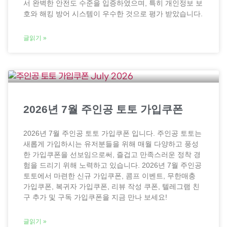
서 완벽한 안전도 수준을 입증하였으며, 특히 개인정보 보
호와 해킹 방어 시스템이 우수한 것으로 평가 받았습니다.
글읽기 »
2026년 7월 주인공 토토 가입쿠폰
2026년 7월 주인공 토토 가입쿠폰 입니다. 주인공 토토는
새롭게 가입하시는 유저분들을 위해 매월 다양하고 풍성
한 가입쿠폰을 선보임으로써, 즐겁고 만족스러운 정착 경
험을 드리기 위해 노력하고 있습니다. 2026년 7월 주인공
토토에서 마련한 신규 가입쿠폰, 콤프 이벤트, 무한매충
가입쿠폰, 복귀자 가입쿠폰, 리뷰 작성 쿠폰, 텔레그램 친
구 추가 및 구독 가입쿠폰을 지금 만나 보세요!
글읽기 »