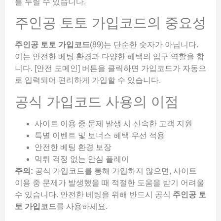
를 누릴 수 있습니다.
주인공 토토 가입코드의 중요성
주인공 토토 가입코드
(89)는 단순한 숫자가 아닙니다.
이는 안전한 베팅 환경과 다양한 혜택의 입구 역할을 합
니다. [안전 도메인] 버튼을 클릭하면 가입코드가 자동으
로 입력되어 편리하게 가입할 수 있습니다.
공식 가입코드 사용의 이점
사이트 이용 중 문제 발생 시 신속한 고객 지원
특별 이벤트 및 보너스 혜택 우선 적용
안전한 베팅 환경 보장
먹튀 걱정 없는 안심 플레이
주의:
공식 가입코드를 통해 가입하지 않으면, 사이트
이용 중 문제가 발생했을 때 적절한 도움을 받기 어려울
수 있습니다. 안전한 베팅을 위해 반드시 공식
주인공 토
토 가입코드
를 사용하세요.