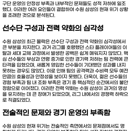
구단 운영의 안정성 부족과 내부적인 문제들도 성적 저하에 일조
했다. 이러한 여러 요인들이 결합하여 수원 삼성의 현재 위기 상황
을 초래한 것으로 분석된다.
선수단 구성과 전력 약화의 심각성
수원 삼성의 최근 몰락은 선수단 구성과 전력 약화의 심각성에서
큰 부분을 차지한다. 과거 리그를 호령했던 스타 플레이어들의 이
탈과 세대 교체 과정에서 발생한 공백은 쉽게 메워지지 않았다. 핵
심 선수들의 부상과 연령 증가로 인한 경기력 저하는 팀 전력에 큰
타격을 입혔으며, 새롭게 영입한 선수들이 기대했던 성과를 내지
못하는 경우도 많았다. 이로 인해 팀의 공격력과 수비력 모두 예전
만큼의 효율성과 안정성을 보이지 못했다. 더욱이, 젊은 선수들의
경험 부족과 팀 내 조화 부족은 경기 중 핵심적인 순간에서의 불안
정함으로 이어졌다. 이러한 전력 약화는 수원 삼성이 과거의 명성
을 유지하는 데 큰 장애가 되었으며, 리그 내에서의 경쟁력 하락으
로 직결되었다.
전술적인 문제와 경기 운영의 부족함
수원 삼성의 현재 위기는 전술적인 측면에서의 문제점에서도 명