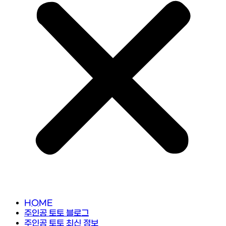
HOME
주인공 토토 블로그
주인공 토토 최신 정보