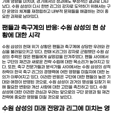
기에 영향을 미치며, 경기에서의 성과에도 부정적인 결과로 나타
났다. 수원 삼성이 다시 한번 리그의 강자로 도약하기 위해서는 구
단 운영의 체계를 재정립하고 내부적 문제들을 해결하는 것이 중
요한 과제로 남아있다.
팬들과 축구계의 반응: 수원 삼성의 현 상
황에 대한 시각
수원 삼성의 현재 위기 상황은 팬들과 축구계에 상당한 우려와 관
심을 불러일으키고 있다. 한때 K리그의 강자로 군림했던 수원 삼
성의 추락은 많은 팬들에게 실망감을 안겨주었다. 팬들 사이에서
는 구단의 재건과 새로운 전략 수립에 대한 목소리가 높아지고 있
다. 또한, 축구 전문가들과 분석가들 사이에서는 수원 삼성의 성적
하락이 한국 축구 리그의 경쟁력에 어떤 영향을 미칠지에 대한 논
의가 이루어지고 있다. 이러한 반응은 구단에 대한 팬들의 높은 기
대와 애정이 반영된 것으로, 수원 삼성이 과거의 명성을 되찾기 위
해 필요한 변화와 개선 사항에 대한 고민을 촉진하고 있다. 수원
삼성에 대한 이러한 관심과 우려는 앞으로의 구단 운영과 팀 재건
전략에 중요한 영향을 미칠 것으로 보인다.
수원 삼성의 미래 전망과 리그에 미치는 영