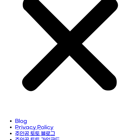
Blog
Privacy Policy
주인공 토토 블로그
주인공 토토 가입코드