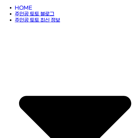
Skip
HOME
to
주인공 토토 블로그
content
주인공 토토 최신 정보